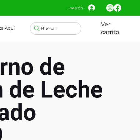
Iniciar sesión
Ver
za Aquí
Buscar
carrito
rno de
n de Leche
lado
9