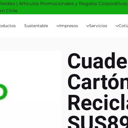
Reideo | Artículos Promocionales y Regalos Corporativos
en Chile
oductos
Sustentable
Impresos
Servicios
Coti
Cuade
Cartó
Recic
SUS8