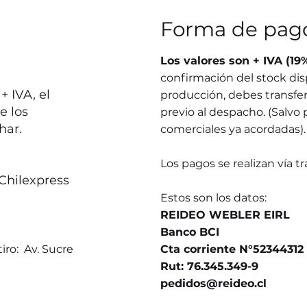
Forma de pag
Los valores son + IVA (19
confirmación del stock dis
 IVA, el
producción, debes transferi
e los
previo al despacho. (Salvo 
har.
comerciales ya acordadas).
Los pagos se realizan vía t
Chilexpress
Estos son los datos:
REIDEO WEBLER EIRL
Banco BCI
iro: Av. Sucre
Cta corriente N°52344312
Rut: 76.345.349-9
pedidos@reideo.cl