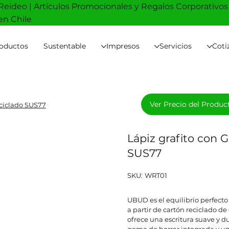
Reideo | Artículos Promocionales y Regalos Corporativos
en Chile
oductos
Sustentable
Impresos
Servicios
Coti
Ver Precio del Produc
ciclado SUS77
Lápiz grafito con
SUS77
SKU
SKU:
WRT01
WRT01
UBUD es el equilibrio perfecto
a partir de cartón reciclado de
ofrece una escritura suave y d
goma de borrar integrada y un