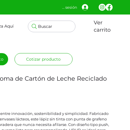
Iniciar sesión
Ver
za Aquí
Buscar
carrito
to
Cotizar producto
 Goma de Cartón de Leche Reciclado
 entre innovación, sostenibilidad y simplicidad. Fabricado
 envases lácteos, este lápiz sin tinta con punta de grafeno
uradera que nunca necesita afilarse. Con diseño tipo push,
 cuerpo listo para ser personalizado, UBUD es ideal para