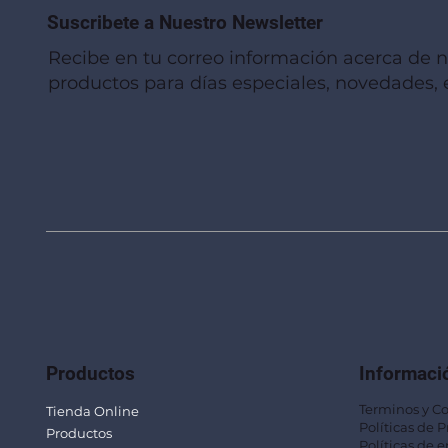
Suscribete a Nuestro Newsletter
Recibe en tu correo información acerca de 
productos para días especiales, novedades, e
Vista rápida
Vista rápida
Vista rápida
Linterna de Muñeca LLA92
Mug Térmico Fibra de Trigo SUS115
Trofeo Vidrio TRO48
Bolsa Pol
Mug Fibra
Trofeo Vi
Productos
Informaci
Terminos y C
Tienda Online
Políticas de 
Productos
Políticas de e