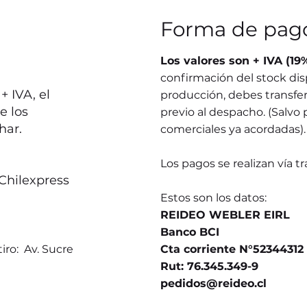
Forma de pag
Los valores son + IVA (19
confirmación del stock dis
 IVA, el
producción, debes transferi
e los
previo al despacho. (Salvo 
har.
comerciales ya acordadas).
Los pagos se realizan vía t
Chilexpress
Estos son los datos:
REIDEO WEBLER EIRL
Banco BCI
iro: Av. Sucre
Cta corriente N°52344312
Rut: 76.345.349-9
pedidos@reideo.cl