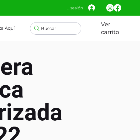
Iniciar sesión
Ver
za Aquí
Buscar
carrito
lera
ica
rizada
22