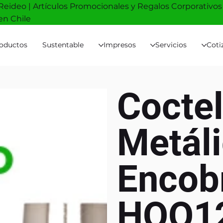
Reideo | Artículos Promocionales y Regalos Corporativos
en Chile
oductos
Sustentable
Impresos
Servicios
Coti
Cocte
Metál
Encob
HOO1