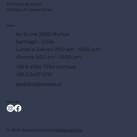
Políticas de envío
Códigos Postales Chile
Dirección
Av. Sucre 2680 Ñuñoa
Santiago - Chile
Lunes a Jueves 9:00 am - 18:00 pm
Viernes 9:00 am - 15:00 pm
+56 9 4754 7994 (ventas)
+56 2 2437 0151
pedidos@reideo.cl
Redes Sociales
© 2025 desarrollado por
Weblerdigital