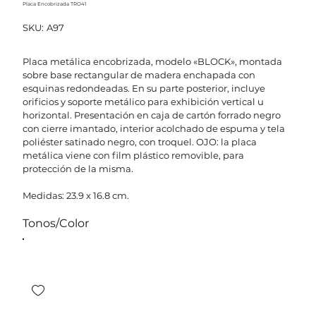
Placa Encobrizada TRO41
SKU
SKU:
A97
A97
Placa metálica encobrizada, modelo «BLOCK», montada
sobre base rectangular de madera enchapada con
esquinas redondeadas. En su parte posterior, incluye
orificios y soporte metálico para exhibición vertical u
horizontal. Presentación en caja de cartón forrado negro
con cierre imantado, interior acolchado de espuma y tela
poliéster satinado negro, con troquel. OJO: la placa
metálica viene con film plástico removible, para
protección de la misma.
Medidas: 23.9 x 16.8 cm.
Tonos/Color