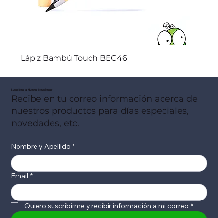
Lápiz Bambú Touch BEC46
Suscribete a Nuestro Newsletter
Recibe en tu correo información acerca de
nuestros productos para días especiales,
novedades, etc.
Nombre y Apellido
*
Email
*
Quiero suscribirme y recibir información a mi correo
*