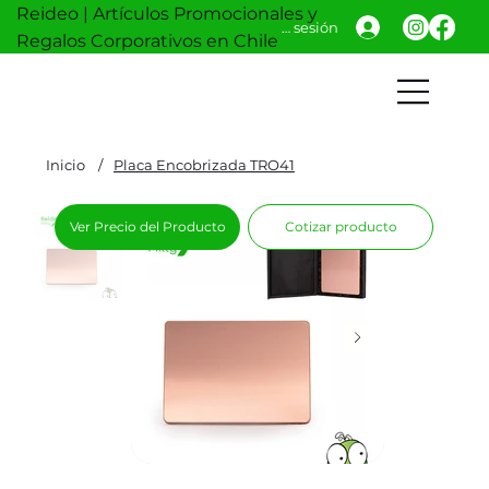
Reideo | Artículos Promocionales y
Iniciar sesión
Regalos Corporativos en Chile
Inicio
/
Placa Encobrizada TRO41
Ver Precio del Producto
Cotizar producto