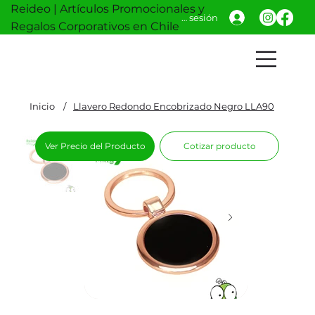
Reideo | Artículos Promocionales y
Iniciar sesión
Regalos Corporativos en Chile
Inicio
/
Llavero Redondo Encobrizado Negro LLA90
Ver Precio del Producto
Cotizar producto