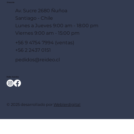
Dirección
Av. Sucre 2680 Ñuñoa
Santiago - Chile
Lunes a Jueves 9:00 am - 18:00 pm
Viernes 9:00 am - 15:00 pm
+56 9 4754 7994 (ventas)
+56 2 2437 0151
pedidos@reideo.cl
Redes Sociales
© 2025 desarrollado por
Weblerdigital