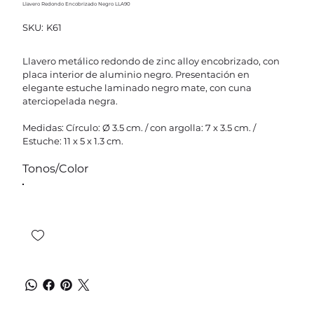
Llavero Redondo Encobrizado Negro LLA90
SKU
SKU:
K61
K61
Llavero metálico redondo de zinc alloy encobrizado, con
placa interior de aluminio negro. Presentación en
elegante estuche laminado negro mate, con cuna
aterciopelada negra.
Medidas: Círculo: Ø 3.5 cm. / con argolla: 7 x 3.5 cm. /
Estuche: 11 x 5 x 1.3 cm.
Tonos/Color