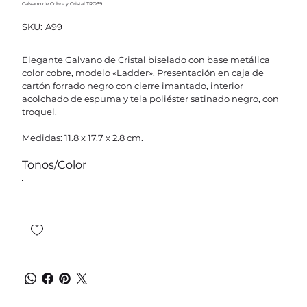
Galvano de Cobre y Cristal TRO39
SKU
SKU:
A99
A99
Elegante Galvano de Cristal biselado con base metálica
color cobre, modelo «Ladder». Presentación en caja de
cartón forrado negro con cierre imantado, interior
acolchado de espuma y tela poliéster satinado negro, con
troquel.
Medidas: 11.8 x 17.7 x 2.8 cm.
Tonos/Color