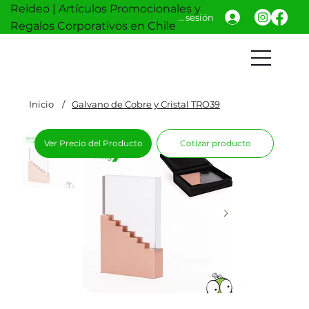
Reideo | Artículos Promocionales y
Iniciar sesión
Regalos Corporativos en Chile
Inicio
/
Galvano de Cobre y Cristal TRO39
Ver Precio del Producto
Cotizar producto