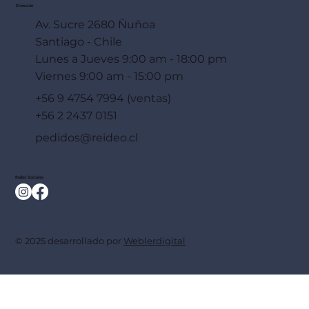
Dirección
Av. Sucre 2680 Ñuñoa
Santiago - Chile
Lunes a Jueves 9:00 am - 18:00 pm
Viernes 9:00 am - 15:00 pm
+56 9 4754 7994 (ventas)
+56 2 2437 0151
pedidos@reideo.cl
Redes Sociales
© 2025 desarrollado por
Weblerdigital