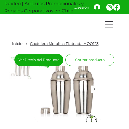
Reideo | Artículos Promocionales y
Iniciar sesión
Regalos Corporativos en Chile
Inicio
/
Coctelera Metálica Plateada HOO123
Ver Precio del Producto
Cotizar producto