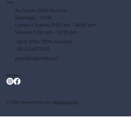
Dirección
Av. Sucre 2680 Ñuñoa
Santiago - Chile
Lunes a Jueves 9:00 am - 18:00 pm
Viernes 9:00 am - 15:00 pm
+56 9 4754 7994 (ventas)
+56 2 2437 0151
pedidos@reideo.cl
Redes Sociales
© 2025 desarrollado por
Weblerdigital