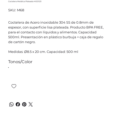
Coctelera Metálica Plateada HOO123
SKU
SKU:
M68
M68
Coctelera de Acero inoxidable 304 SS de 0.8mm de
espesor, con superficie lisa plateada. Producto BPA FREE,
para el contacto con líquidos y alimentos. Capacidad
500ml. Presentación en plástico burbuja + caja de regalo
de cartón negro.
Medidas: Ø8.5 x 20 cm. Capacidad: 500 ml
Tonos/Color