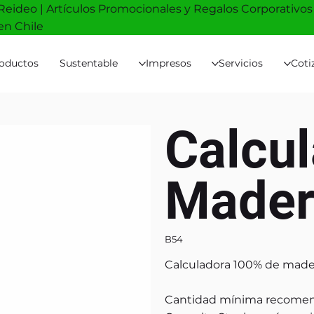
Reideo | Artículos Promocionales y Regalos Corporativos
en Chile
oductos
Sustentable
Impresos
Servicios
Coti
Calcu
Mader
B54
Calculadora 100% de madera
Cantidad mínima recomen