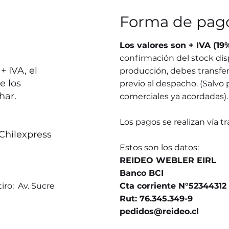
Forma de pag
Los valores son + IVA (19
confirmación del stock dis
 IVA, el
producción, debes transferi
e los
previo al despacho. (Salvo 
har.
comerciales ya acordadas).
Los pagos se realizan vía t
Chilexpress
Estos son los datos:
REIDEO WEBLER EIRL
Banco BCI
iro: Av. Sucre
Cta corriente N°52344312
Rut: 76.345.349-9
pedidos@reideo.cl