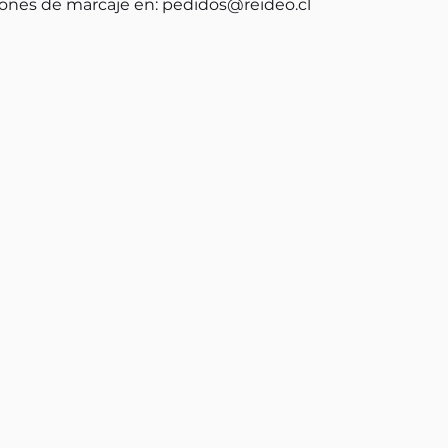
ones de marcaje en:
pedidos@reideo.cl