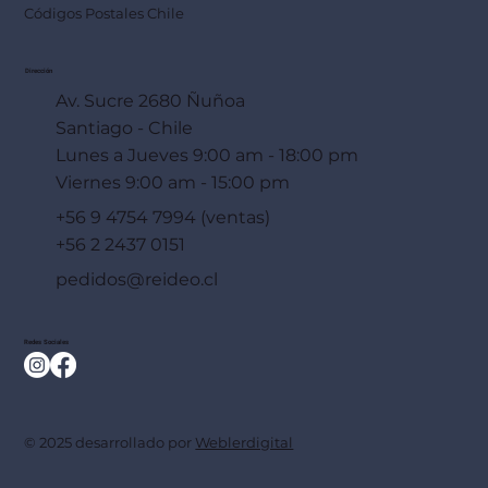
Códigos Postales Chile
Dirección
Av. Sucre 2680 Ñuñoa
Santiago - Chile
Lunes a Jueves 9:00 am - 18:00 pm
Viernes 9:00 am - 15:00 pm
+56 9 4754 7994 (ventas)
+56 2 2437 0151
pedidos@reideo.cl
Redes Sociales
© 2025 desarrollado por
Weblerdigital