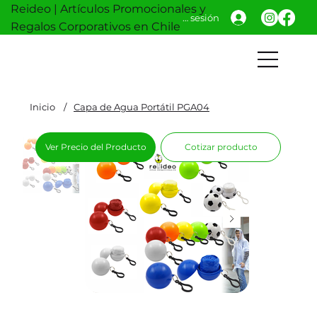
Reideo | Artículos Promocionales y
Iniciar sesión
Regalos Corporativos en Chile
Inicio
/
Capa de Agua Portátil PGA04
Ver Precio del Producto
Cotizar producto