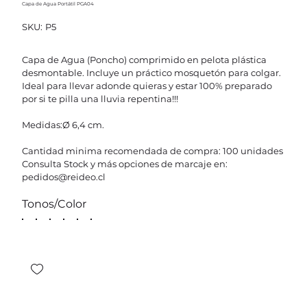
Capa de Agua Portátil PGA04
SKU
SKU:
P5
P5
Capa de Agua (Poncho) comprimido en pelota plástica
desmontable. Incluye un práctico mosquetón para colgar.
Ideal para llevar adonde quieras y estar 100% preparado
por si te pilla una lluvia repentina!!!
Medidas:Ø 6,4 cm.
Cantidad minima recomendada de compra: 100 unidades
Consulta Stock y más opciones de marcaje en:
pedidos@reideo.cl
Tonos/Color