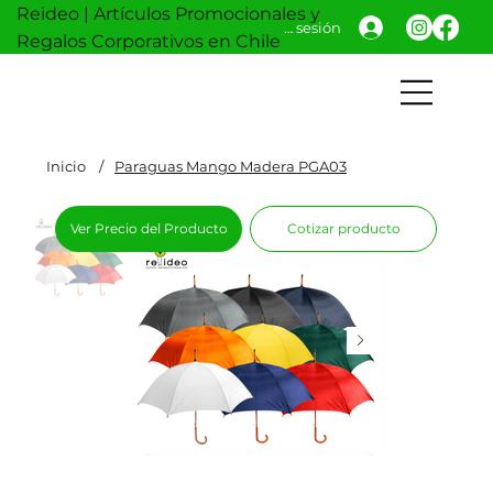
Reideo | Artículos Promocionales y
Iniciar sesión
Regalos Corporativos en Chile
Inicio
/
Paraguas Mango Madera PGA03
Ver Precio del Producto
Cotizar producto