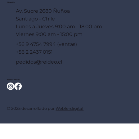
Dirección
Av. Sucre 2680 Ñuñoa
Santiago - Chile
Lunes a Jueves 9:00 am - 18:00 pm
Viernes 9:00 am - 15:00 pm
+56 9 4754 7994 (ventas)
+56 2 2437 0151
pedidos@reideo.cl
Redes Sociales
© 2025 desarrollado por
Weblerdigital