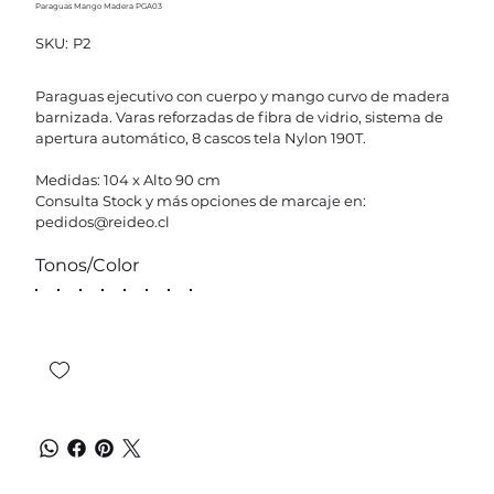
Paraguas Mango Madera PGA03
SKU
SKU:
P2
P2
Paraguas ejecutivo con cuerpo y mango curvo de madera
barnizada. Varas reforzadas de fibra de vidrio, sistema de
apertura automático, 8 cascos tela Nylon 190T.
Medidas: 104 x Alto 90 cm
Consulta Stock y más opciones de marcaje en:
pedidos@reideo.cl
Tonos/Color