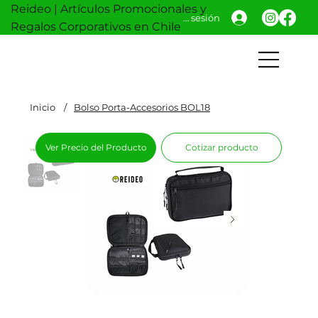
Reideo | Artículos Promocionales y
Iniciar sesión
Regalos Corporativos en Chile
Inicio
/
Bolso Porta-Accesorios BOL18
Ver Precio del Producto
Cotizar producto