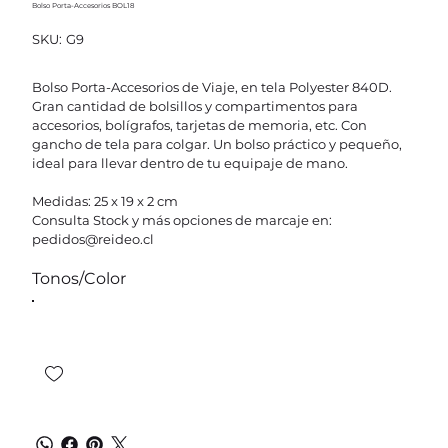
Bolso Porta-Accesorios BOL18
SKU
SKU:
G9
G9
Bolso Porta-Accesorios de Viaje, en tela Polyester 840D.
Gran cantidad de bolsillos y compartimentos para
accesorios, bolígrafos, tarjetas de memoria, etc. Con
gancho de tela para colgar. Un bolso práctico y pequeño,
ideal para llevar dentro de tu equipaje de mano.
Medidas: 25 x 19 x 2 cm
Consulta Stock y más opciones de marcaje en:
pedidos@reideo.cl
Tonos/Color