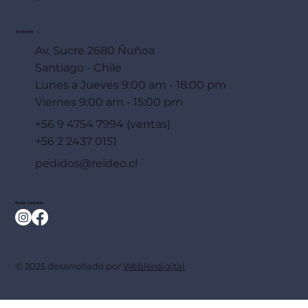
Dirección
Av. Sucre 2680 Ñuñoa
Santiago - Chile
Lunes a Jueves 9:00 am - 18:00 pm
Viernes 9:00 am - 15:00 pm
+56 9 4754 7994 (ventas)
+56 2 2437 0151
pedidos@reideo.cl
Redes Sociales
© 2025 desarrollado por
Weblerdigital