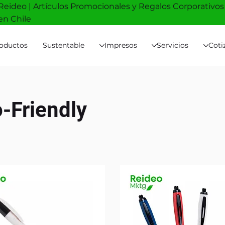
Reideo | Artículos Promocionales y Regalos Corporativos
en Chile
oductos
Sustentable
Impresos
Servicios
Coti
-Friendly