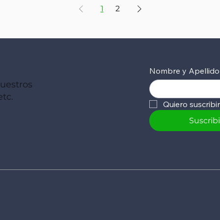
1
2
Nombre y Apellido
nuestros
tc.
Quiero suscribi
Suscrib