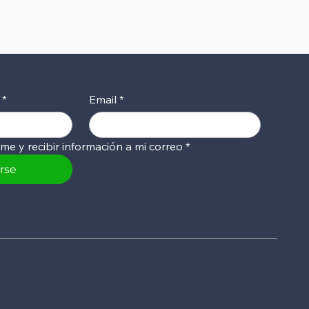
*
Email
*
rme y recibir información a mi correo
*
irse