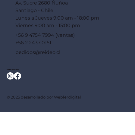
Av. Sucre 2680 Ñuñoa
Santiago - Chile
Lunes a Jueves 9:00 am - 18:00 pm
Viernes 9:00 am - 15:00 pm
+56 9 4754 7994 (ventas)
+56 2 2437 0151
pedidos@reideo.cl
Redes Sociales
© 2025 desarrollado por
Weblerdigital