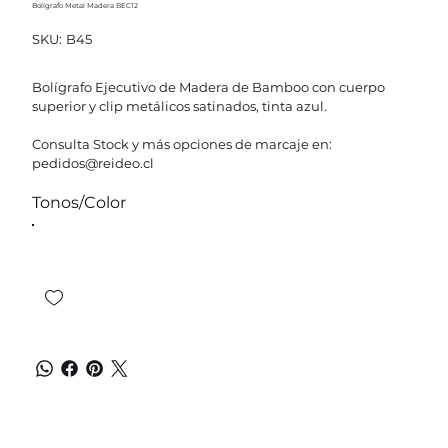
Bolígrafo Metal Madera BEC12
SKU
SKU:
B45
B45
Bolígrafo Ejecutivo de Madera de Bamboo con cuerpo
superior y clip metálicos satinados, tinta azul.
Consulta Stock y más opciones de marcaje en:
pedidos@reideo.cl
Tonos/Color