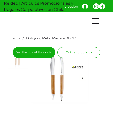
Reideo | Artículos Promocionales y
Iniciar sesión
Regalos Corporativos en Chile
Inicio
/
Bolígrafo Metal Madera BEC12
Ver Precio del Producto
Cotizar producto