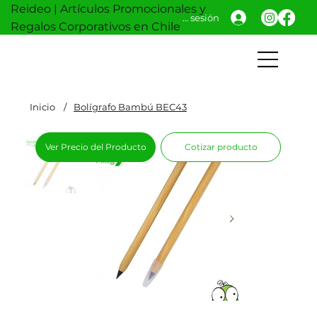
Reideo | Artículos Promocionales y
Iniciar sesión
Regalos Corporativos en Chile
Inicio
/
Bolígrafo Bambú BEC43
Ver Precio del Producto
Cotizar producto