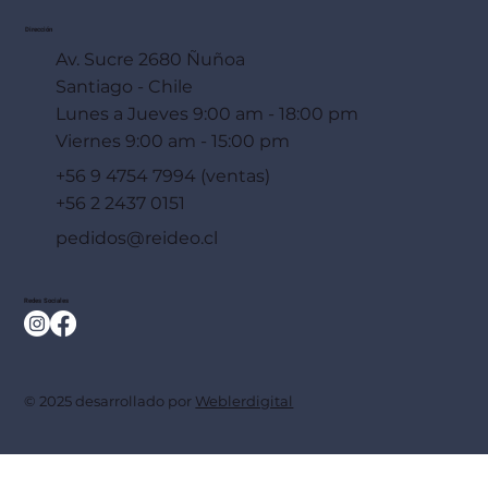
Dirección
Av. Sucre 2680 Ñuñoa
Santiago - Chile
Lunes a Jueves 9:00 am - 18:00 pm
Viernes 9:00 am - 15:00 pm
+56 9 4754 7994 (ventas)
+56 2 2437 0151
pedidos@reideo.cl
Redes Sociales
© 2025 desarrollado por
Weblerdigital