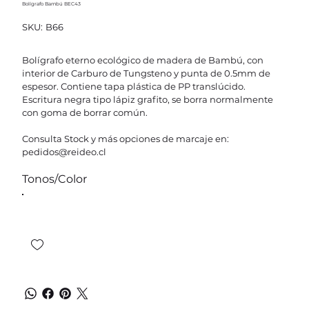
Bolígrafo Bambú BEC43
SKU
SKU:
B66
B66
Bolígrafo eterno ecológico de madera de Bambú, con
interior de Carburo de Tungsteno y punta de 0.5mm de
espesor. Contiene tapa plástica de PP translúcido.
Escritura negra tipo lápiz grafito, se borra normalmente
con goma de borrar común.
Consulta Stock y más opciones de marcaje en:
pedidos@reideo.cl
Tonos/Color