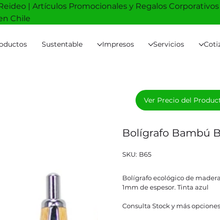
Reideo | Artículos Promocionales y Regalos Corporativos
en Chile
oductos
Sustentable
Impresos
Servicios
Coti
Ver Precio del Produc
Bolígrafo Bambú 
SKU
SKU:
B65
B65
Bolígrafo ecológico de madera
1mm de espesor. Tinta azul
Consulta Stock y más opciones