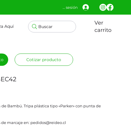
Iniciar sesión
Ver
za Aquí
Buscar
carrito
to
Cotizar producto
BEC42
 de Bambú. Tripa plástica tipo «Parker» con punta de
 de marcaje en: pedidos@reideo.cl