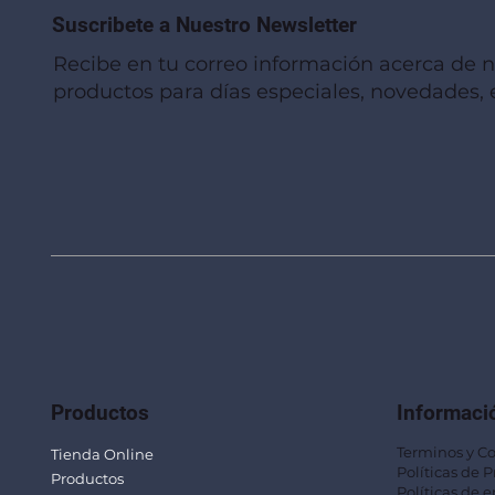
Suscribete a Nuestro Newsletter
Recibe en tu correo información acerca de 
productos para días especiales, novedades, e
Vista rápida
Vista rápida
Vista rápida
Linterna de Muñeca LLA92
Mug Térmico Fibra de Trigo SUS115
Trofeo Vidrio TRO48
Bolsa Pol
Mug Fibra
Trofeo Vi
Productos
Informaci
Terminos y C
Tienda Online
Políticas de 
Productos
Políticas de e