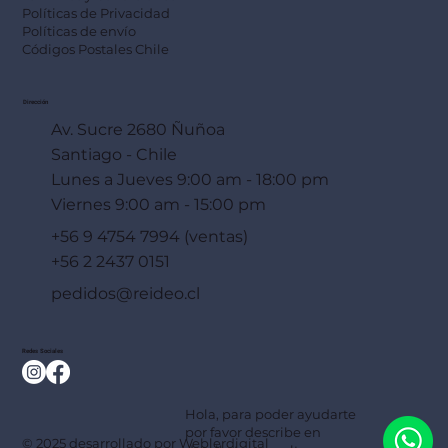
Políticas de Privacidad
Políticas de envío
Códigos Postales Chile
Dirección
Av. Sucre 2680 Ñuñoa
Santiago - Chile
Lunes a Jueves 9:00 am - 18:00 pm
Viernes 9:00 am - 15:00 pm
+56 9 4754 7994 (ventas)
+56 2 2437 0151
pedidos@reideo.cl
Redes Sociales
Hola, para poder ayudarte
por favor describe en
© 2025 desarrollado por
Weblerdigital