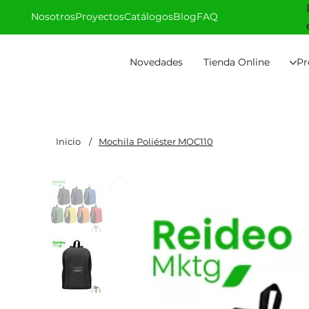
Nosotros
Proyectos
Catálogos
Blog
FAQ
Novedades
Tienda Online
Pr
Inicio
/
Mochila Poliéster MOC110