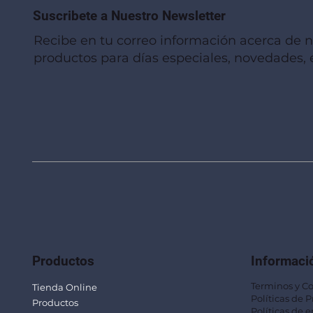
Suscribete a Nuestro Newsletter
Recibe en tu correo información acerca de 
productos para días especiales, novedades, e
Vista rápida
Vista rápida
Vista rápida
Linterna de Muñeca LLA92
Mug Térmico Fibra de Trigo SUS115
Trofeo Vidrio TRO48
Bolsa Pol
Mug Fibra
Trofeo Vi
Productos
Informaci
Terminos y C
Tienda Online
Políticas de 
Productos
Políticas de e