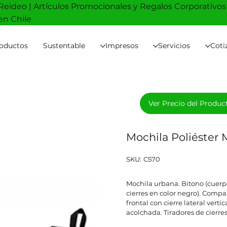
Reideo | Artículos Promocionales y Regalos Corporativos
en Chile
oductos
Sustentable
Impresos
Servicios
Coti
Ver Precio del Produc
Mochila Poliéster
SKU
SKU:
C570
C570
Mochila urbana. Bitono (cuerpo 
cierres en color negro). Comp
frontal con cierre lateral verti
acolchada. Tiradores de cierre