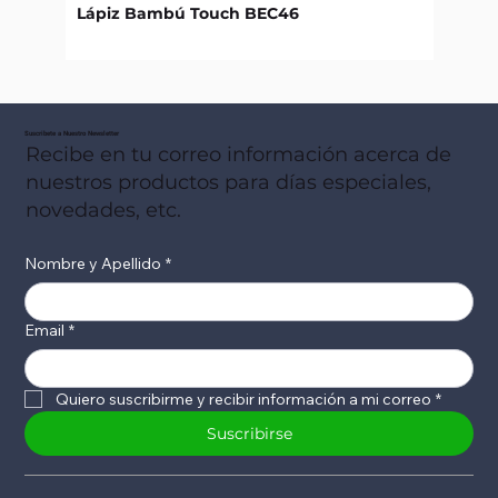
Lápiz Bambú Touch BEC46
Libret
Suscribete a Nuestro Newsletter
Recibe en tu correo información acerca de
nuestros productos para días especiales,
novedades, etc.
Nombre y Apellido
*
Email
*
Quiero suscribirme y recibir información a mi correo
*
Suscribirse