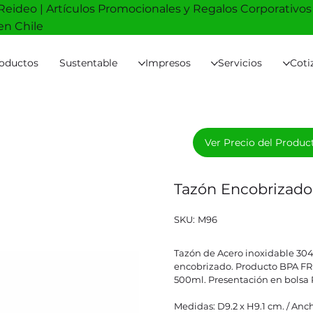
Reideo | Artículos Promocionales y Regalos Corporativos
en Chile
oductos
Sustentable
Impresos
Servicios
Coti
Ver Precio del Produc
Tazón Encobrizad
SKU
SKU:
M96
M96
Tazón de Acero inoxidable 304 
encobrizado. Producto BPA FRE
500ml. Presentación en bolsa P
Medidas: D9.2 x H9.1 cm. / Anch