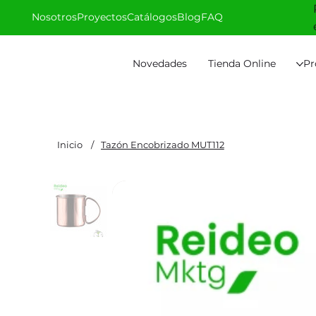
Nosotros
Proyectos
Catálogos
Blog
FAQ
Novedades
Tienda Online
Pr
Inicio
/
Tazón Encobrizado MUT112