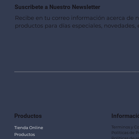
Suscribete a Nuestro Newsletter
Recibe en tu correo información acerca de 
productos para días especiales, novedades, e
Vista rápida
Vista rápida
Vista rápida
Linterna de Muñeca LLA92
Mug Térmico Fibra de Trigo SUS115
Trofeo Vidrio TRO48
Bolsa Pol
Mug Fibra
Trofeo Vi
Productos
Informaci
Terminos y C
Tienda Online
Políticas de 
Productos
Políticas de e