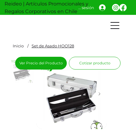
Reideo | Artículos Promocionales y
Iniciar sesión
Regalos Corporativos en Chile
Inicio
/
Set de Asado HOO128
Ver Precio del Producto
Cotizar producto