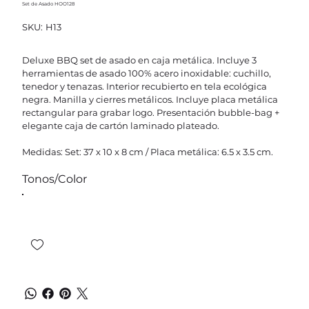
Set de Asado HOO128
SKU
SKU:
H13
H13
Deluxe BBQ set de asado en caja metálica. Incluye 3
herramientas de asado 100% acero inoxidable: cuchillo,
tenedor y tenazas. Interior recubierto en tela ecológica
negra. Manilla y cierres metálicos. Incluye placa metálica
rectangular para grabar logo. Presentación bubble-bag +
elegante caja de cartón laminado plateado.
Medidas: Set: 37 x 10 x 8 cm / Placa metálica: 6.5 x 3.5 cm.
Tonos/Color