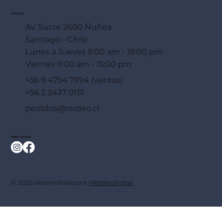
Dirección
Av. Sucre 2680 Ñuñoa
Santiago - Chile
Lunes a Jueves 9:00 am - 18:00 pm
Viernes 9:00 am - 15:00 pm
+56 9 4754 7994 (ventas)
+56 2 2437 0151
pedidos@reideo.cl
Redes Sociales
© 2025 desarrollado por
Weblerdigital