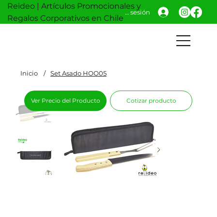
Reideo | Artículos Promocionales y
Iniciar sesión
Regalos Corporativos en Chile
Inicio
/
Set Asado HOO05
Ver Precio del Producto
Cotizar producto