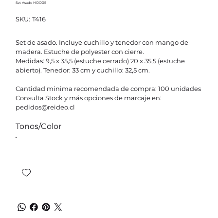
Set Asado HOO05
SKU
SKU:
T416
T416
Set de asado. Incluye cuchillo y tenedor con mango de
madera. Estuche de polyester con cierre.
Medidas: 9,5 x 35,5 (estuche cerrado) 20 x 35,5 (estuche
abierto). Tenedor: 33 cm y cuchillo: 32,5 cm.
Cantidad minima recomendada de compra: 100 unidades
Consulta Stock y más opciones de marcaje en:
pedidos@reideo.cl
Tonos/Color