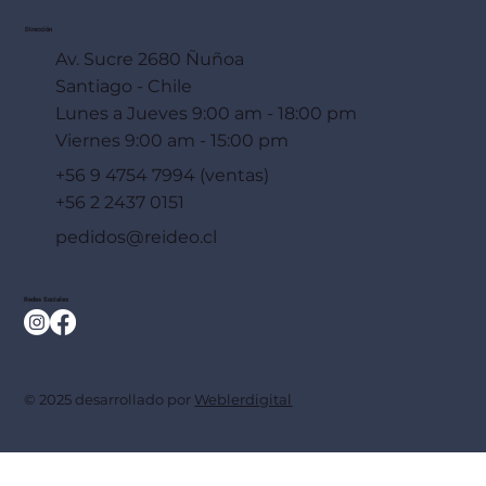
Dirección
Av. Sucre 2680 Ñuñoa
Santiago - Chile
Lunes a Jueves 9:00 am - 18:00 pm
Viernes 9:00 am - 15:00 pm
+56 9 4754 7994 (ventas)
+56 2 2437 0151
pedidos@reideo.cl
Redes Sociales
© 2025 desarrollado por
Weblerdigital