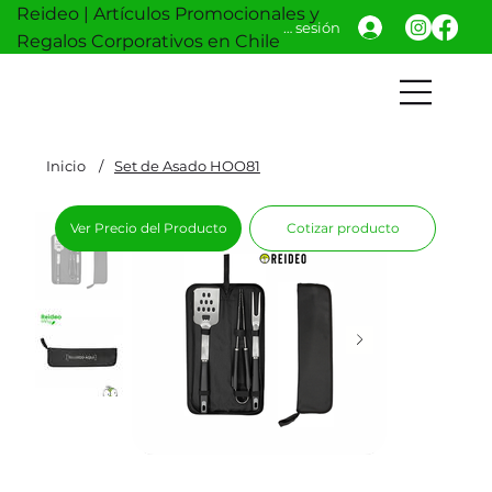
Reideo | Artículos Promocionales y
Iniciar sesión
Regalos Corporativos en Chile
Inicio
/
Set de Asado HOO81
Ver Precio del Producto
Cotizar producto