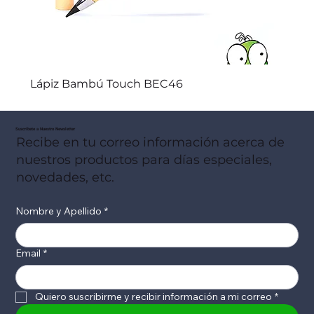
Lápiz Bambú Touch BEC46
Suscribete a Nuestro Newsletter
Recibe en tu correo información acerca de
nuestros productos para días especiales,
novedades, etc.
Nombre y Apellido
*
Email
*
Quiero suscribirme y recibir información a mi correo
*