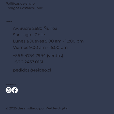
Políticas de envío
Códigos Postales Chile
Dirección
Av. Sucre 2680 Ñuñoa
Santiago - Chile
Lunes a Jueves 9:00 am - 18:00 pm
Viernes 9:00 am - 15:00 pm
+56 9 4754 7994 (ventas)
+56 2 2437 0151
pedidos@reideo.cl
Redes Sociales
© 2025 desarrollado por
Weblerdigital