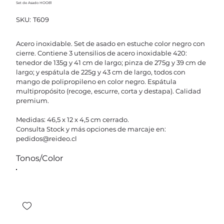
Set de Asado HOO81
SKU
SKU:
T609
T609
Acero inoxidable. Set de asado en estuche color negro con
cierre. Contiene 3 utensilios de acero inoxidable 420:
tenedor de 135g y 41 cm de largo; pinza de 275g y 39 cm de
largo; y espátula de 225g y 43 cm de largo, todos con
mango de polipropileno en color negro. Espátula
multipropósito (recoge, escurre, corta y destapa). Calidad
premium.
Medidas: 46,5 x 12 x 4,5 cm cerrado.
Consulta Stock y más opciones de marcaje en:
pedidos@reideo.cl
Tonos/Color