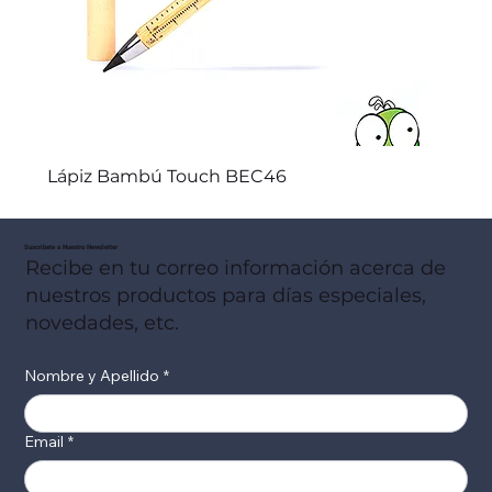
Lápiz Bambú Touch BEC46
Suscribete a Nuestro Newsletter
Recibe en tu correo información acerca de
nuestros productos para días especiales,
novedades, etc.
Nombre y Apellido
*
Email
*