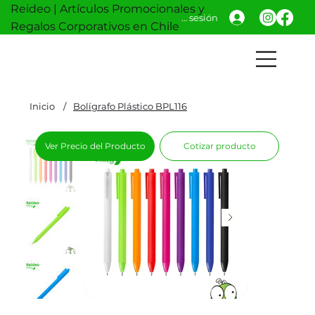
Reideo | Artículos Promocionales y
Iniciar sesión
Regalos Corporativos en Chile
Inicio
/
Bolígrafo Plástico BPL116
Ver Precio del Producto
Cotizar producto