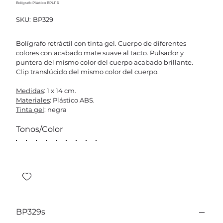
Bolígrafo Plástico BPL116
SKU
SKU:
BP329
BP329
Bolígrafo retráctil con tinta gel. Cuerpo de diferentes
colores con acabado mate suave al tacto. Pulsador y
puntera del mismo color del cuerpo acabado brillante.
Clip translúcido del mismo color del cuerpo.
Medidas
: 1 x 14 cm.
Materiales
: Plástico ABS.
Tinta gel
: negra
Tonos/Color
BP329s