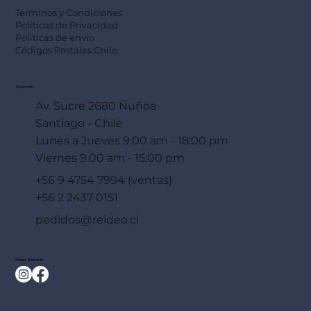
Terminos y Condiciones
Políticas de Privacidad
Políticas de envío
Códigos Postales Chile
Dirección
Av. Sucre 2680 Ñuñoa
Santiago - Chile
Lunes a Jueves 9:00 am - 18:00 pm
Viernes 9:00 am - 15:00 pm
+56 9 4754 7994 (ventas)
+56 2 2437 0151
pedidos@reideo.cl
Redes Sociales