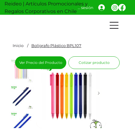
Reideo | Artículos Promocionales y
Iniciar sesión
Regalos Corporativos en Chile
Inicio
/
Bolígrafo Plástico BPL107
Ver Precio del Producto
Cotizar producto