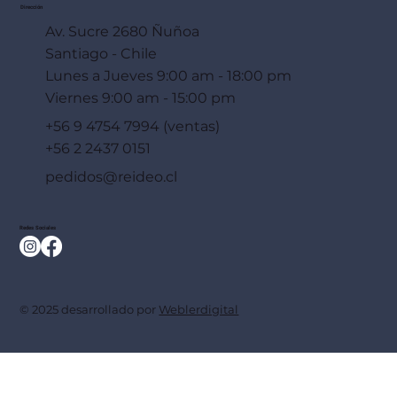
Dirección
Av. Sucre 2680 Ñuñoa
Santiago - Chile
Lunes a Jueves 9:00 am - 18:00 pm
Viernes 9:00 am - 15:00 pm
+56 9 4754 7994 (ventas)
+56 2 2437 0151
pedidos@reideo.cl
Redes Sociales
© 2025 desarrollado por
Weblerdigital