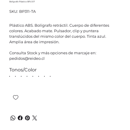
Bolígrafo Plástico BPL107
SKU
SKU:
BP311-TA
BP311-
TA
Plástico ABS. Bolígrafo retráctil. Cuerpo de diferentes
colores. Acabado mate. Pulsador, clip y puntera
translúcidos del mismo color del cuerpo. Tinta azul.
Amplia área de impresión.
Consulta Stock y más opciones de marcaje en:
pedidos@reideo.cl
Tonos/Color