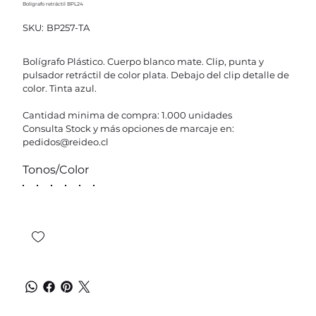
Bolígrafo retráctil BPL24
SKU
SKU:
BP257-TA
BP257-
TA
Bolígrafo Plástico. Cuerpo blanco mate. Clip, punta y
pulsador retráctil de color plata. Debajo del clip detalle de
color. Tinta azul.
Cantidad minima de compra: 1.000 unidades
Consulta Stock y más opciones de marcaje en:
pedidos@reideo.cl
Tonos/Color