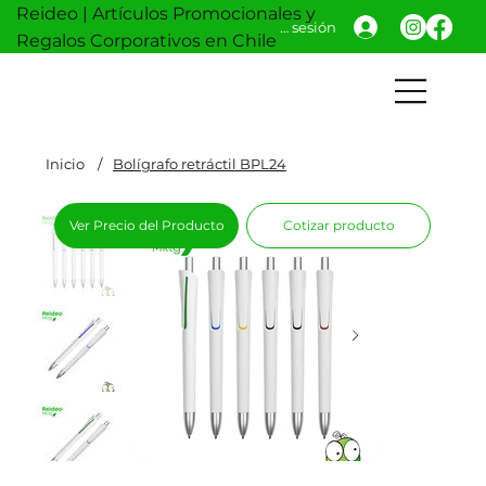
Reideo | Artículos Promocionales y
Iniciar sesión
Regalos Corporativos en Chile
Inicio
/
Bolígrafo retráctil BPL24
Ver Precio del Producto
Cotizar producto