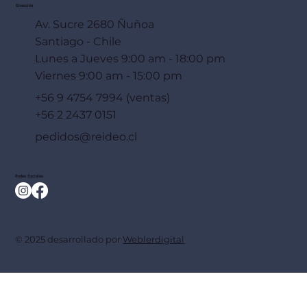
Dirección
Av. Sucre 2680 Ñuñoa
Santiago - Chile
Lunes a Jueves 9:00 am - 18:00 pm
Viernes 9:00 am - 15:00 pm
+56 9 4754 7994 (ventas)
+56 2 2437 0151
pedidos@reideo.cl
Redes Sociales
© 2025 desarrollado por
Weblerdigital