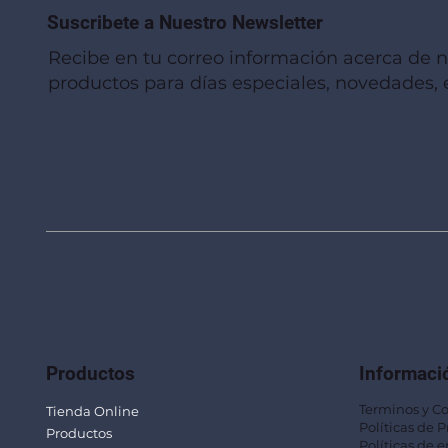
Suscribete a Nuestro Newsletter
Recibe en tu correo información acerca de 
productos para días especiales, novedades, e
Vista rápida
Vista rápida
Vista rápida
Linterna de Muñeca LLA92
Mug Térmico Fibra de Trigo SUS115
Trofeo Vidrio TRO48
Bolsa Pol
Mug Fibra
Trofeo Vi
Productos
Informaci
Terminos y C
Tienda Online
Políticas de 
Productos
Políticas de e