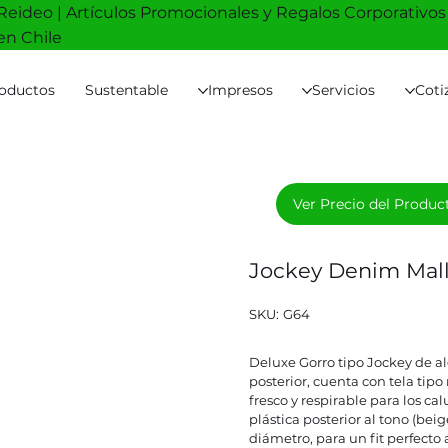
Reideo | Artículos Promocionales y Regalos Corporativos
en Chile
oductos
Sustentable
Impresos
Servicios
Coti
Ver Precio del Produc
Jockey Denim Mal
SKU
SKU:
G64
G64
Deluxe Gorro tipo Jockey de 
posterior, cuenta con tela tipo
fresco y respirable para los c
plástica posterior al tono (beig
diámetro, para un fit perfecto 