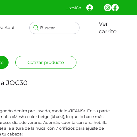
Iniciar sesión
Ver
za Aquí
Buscar
carrito
to
Cotizar producto
la JOC30
algodón denim pre-lavado, modelo «JEANS». En su parte
 malla «Mesh» color beige (khaki), lo que lo hace más
alurosos días de verano. Además, cuenta con una hebilla
e) a la altura de la nuca, con 7 orificios para ajuste de
a tu cabeza!