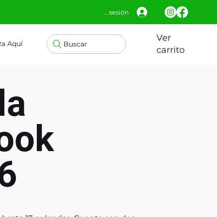
Iniciar sesión
Ver
za Aquí
Buscar
carrito
la
ook
6