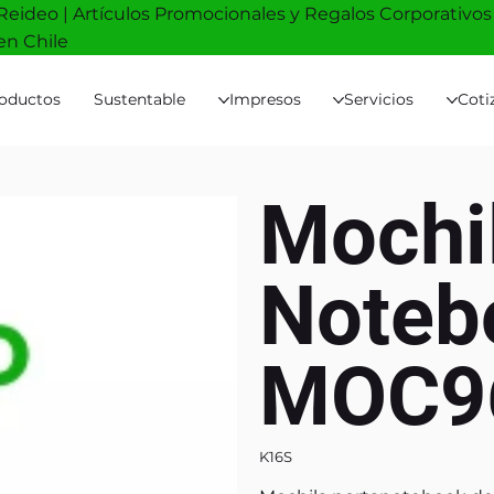
Reideo | Artículos Promocionales y Regalos Corporativos
en Chile
oductos
Sustentable
Impresos
Servicios
Coti
Mochi
Noteb
MOC9
K16S