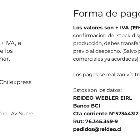
Forma de pag
Los valores son + IVA (19
confirmación del stock dis
 IVA, el
producción, debes transferi
e los
previo al despacho. (Salvo 
har.
comerciales ya acordadas).
Los pagos se realizan vía t
Chilexpress
Estos son los datos:
REIDEO WEBLER EIRL
Banco BCI
iro: Av. Sucre
Cta corriente N°52344312
Rut: 76.345.349-9
pedidos@reideo.cl