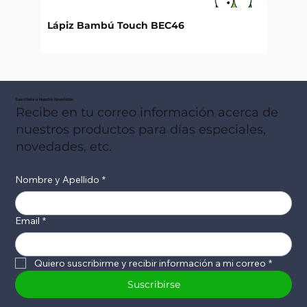
Lápiz Bambú Touch BEC46
Libret
Suscribete a Nuestro Newsletter
Recibe en tu correo información acerca de
nuestros productos para días especiales,
novedades, etc.
Nombre y Apellido
*
Email
*
Quiero suscribirme y recibir información a mi correo
*
Suscribirse