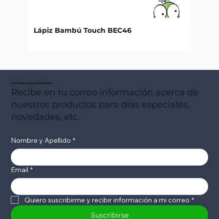
Lápiz Bambú Touch BEC46
Libret
Suscribete a Nuestro Newsletter
Recibe en tu correo información acerca de
nuestros productos para días especiales,
novedades, etc.
Nombre y Apellido
*
Email
*
Quiero suscribirme y recibir información a mi correo
*
Suscribirse