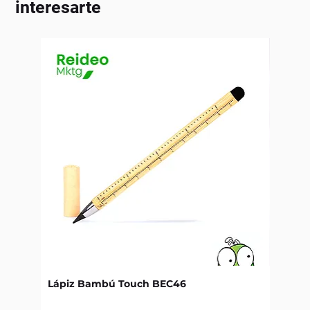
interesarte
Lápiz Bambú Touch BEC46
Libret