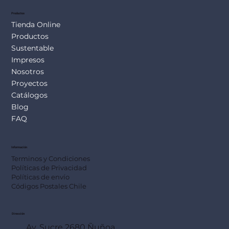
Productos
Tienda Online
Productos
Sustentable
Impresos
Nosotros
Proyectos
Catálogos
Blog
FAQ
Información
Terminos y Condiciones
Políticas de Privacidad
Políticas de envío
Códigos Postales Chile
Dirección
Av. Sucre 2680 Ñuñoa