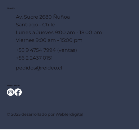
Dirección
Av. Sucre 2680 Ñuñoa
Santiago - Chile
Lunes a Jueves 9:00 am - 18:00 pm
Viernes 9:00 am - 15:00 pm
+56 9 4754 7994 (ventas)
+56 2 2437 0151
pedidos@reideo.cl
Redes Sociales
© 2025 desarrollado por
Weblerdigital