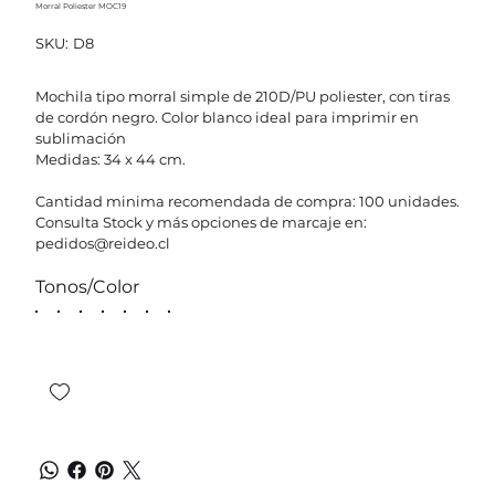
Morral Poliester MOC19
SKU
SKU:
D8
D8
Mochila tipo morral simple de 210D/PU poliester, con tiras
de cordón negro. Color blanco ideal para imprimir en
sublimación
Medidas: 34 x 44 cm.
Cantidad minima recomendada de compra: 100 unidades.
Consulta Stock y más opciones de marcaje en:
pedidos@reideo.cl
Tonos/Color