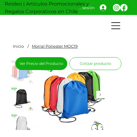
Reideo | Artículos Promocionales y
Iniciar sesión
Regalos Corporativos en Chile
Inicio
/
Morral Poliester MOC19
Ver Precio del Producto
Cotizar producto