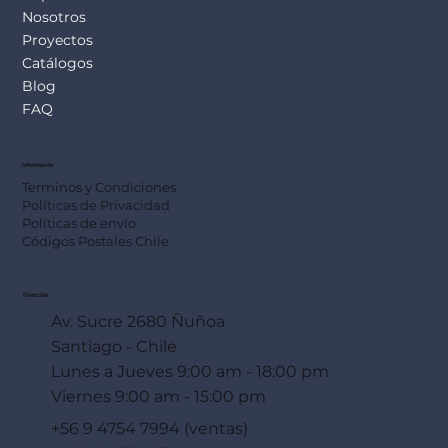
Nosotros
Proyectos
Catálogos
Blog
FAQ
Información
Terminos y Condiciones
Políticas de Privacidad
Políticas de envío
Códigos Postales Chile
Dirección
Av. Sucre 2680 Ñuñoa
Santiago - Chile
Lunes a Jueves 9:00 am - 18:00 pm
Viernes 9:00 am - 15:00 pm
+56 9 4754 7994 (ventas)