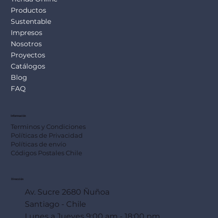
Productos
Sustentable
Impresos
Nosotros
Proyectos
Catálogos
Blog
FAQ
Información
Terminos y Condiciones
Políticas de Privacidad
Políticas de envío
Códigos Postales Chile
Dirección
Av. Sucre 2680 Ñuñoa
Santiago - Chile
Lunes a Jueves 9:00 am - 18:00 pm