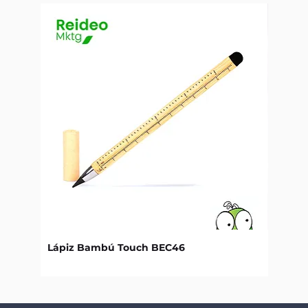
Lápiz Bambú Touch BEC46
Libret