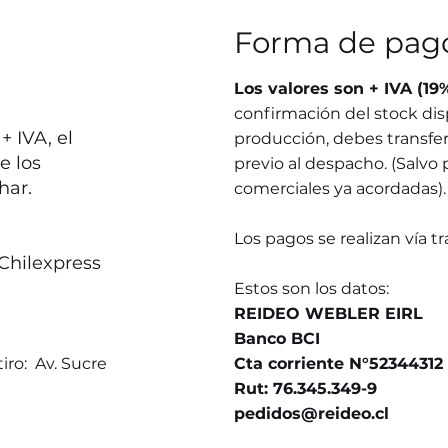
Forma de pag
Los valores son + IVA (19
confirmación del stock dis
 IVA, el
producción, debes transferi
e los
previo al despacho. (Salvo 
har.
comerciales ya acordadas).
Los pagos se realizan vía t
Chilexpress
Estos son los datos:
REIDEO WEBLER EIRL
Banco BCI
iro: Av. Sucre
Cta corriente N°52344312
Rut: 76.345.349-9
pedidos@reideo.cl