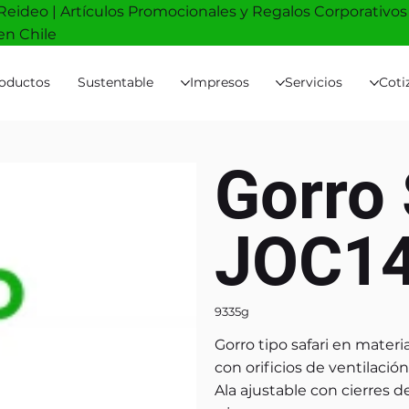
Reideo | Artículos Promocionales y Regalos Corporativos
en Chile
oductos
Sustentable
Impresos
Servicios
Coti
Gorro 
JOC1
9335g
Gorro tipo safari en materi
con orificios de ventilación
Ala ajustable con cierres 