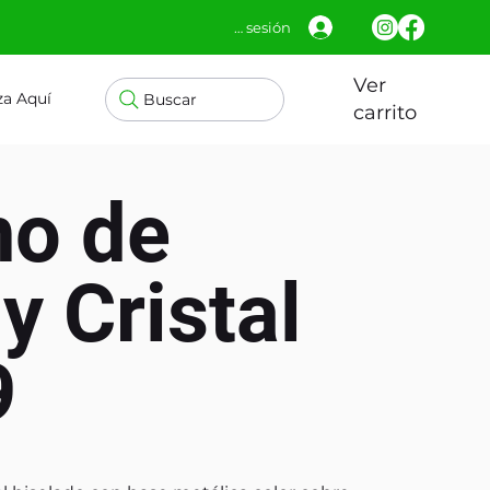
Iniciar sesión
Ver
za Aquí
Buscar
carrito
no de
y Cristal
9