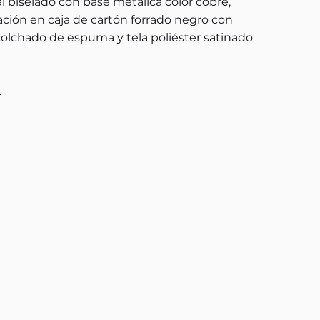
l biselado con base metálica color cobre,
ción en caja de cartón forrado negro con
acolchado de espuma y tela poliéster satinado
.