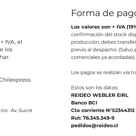
Forma de pag
Los valores son + IVA (19
confirmación del stock dis
 IVA, el
producción, debes transferi
e los
previo al despacho. (Salvo 
har.
comerciales ya acordadas).
Los pagos se realizan vía t
Chilexpress
Estos son los datos:
REIDEO WEBLER EIRL
Banco BCI
iro: Av. Sucre
Cta corriente N°52344312
Rut: 76.345.349-9
pedidos@reideo.cl