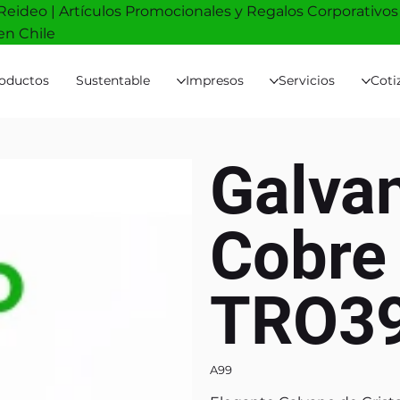
Reideo | Artículos Promocionales y Regalos Corporativos
en Chile
oductos
Sustentable
Impresos
Servicios
Coti
Galva
Cobre 
TRO3
A99