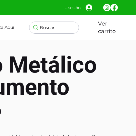
Iniciar sesión
Ver
za Aquí
Buscar
carrito
 Metálico
umento
6