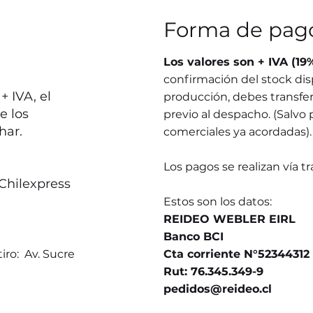
Forma de pag
Los valores son + IVA (19
confirmación del stock dis
 IVA, el
producción, debes transferi
e los
previo al despacho. (Salvo 
har.
comerciales ya acordadas).
Los pagos se realizan vía t
Chilexpress
Estos son los datos:
REIDEO WEBLER EIRL
Banco BCI
iro: Av. Sucre
Cta corriente N°52344312
Rut: 76.345.349-9
pedidos@reideo.cl