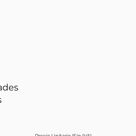
ades
s
Precio Unitario (Sin IVA)