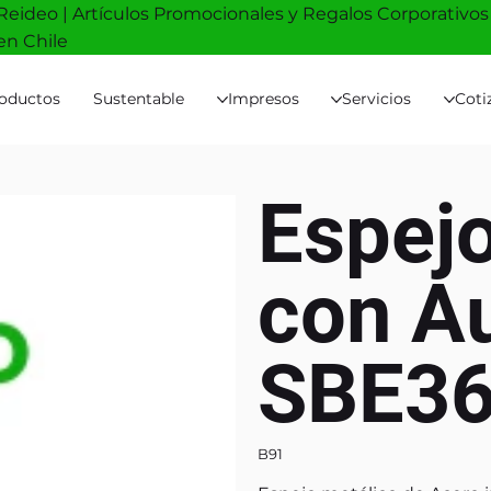
Reideo | Artículos Promocionales y Regalos Corporativos
en Chile
oductos
Sustentable
Impresos
Servicios
Coti
Espejo
con A
SBE3
B91