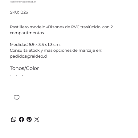
Pastillero Plástico SBE27
SKU
SKU:
B26
B26
Pastillero modelo «Bizone» de PVC traslúcido, con 2
compartimentos.
Medidas: 5.9 x 3.5 x 1.3 cm.
Consulta Stock y más opciones de marcaje en:
pedidos@reideo.cl
Tonos/Color