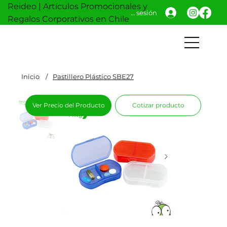
Reideo | Artículos Promocionales y
Iniciar sesión
Regalos Corporativos en Chile
Inicio
/
Pastillero Plástico SBE27
Ver Precio del Producto
Cotizar producto