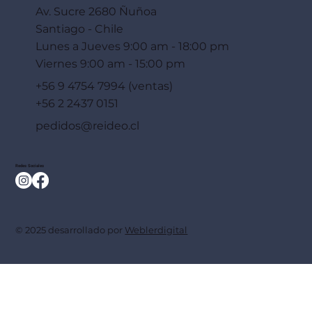
Av. Sucre 2680 Ñuñoa
Santiago - Chile
Lunes a Jueves 9:00 am - 18:00 pm
Viernes 9:00 am - 15:00 pm
+56 9 4754 7994 (ventas)
+56 2 2437 0151
pedidos@reideo.cl
Redes Sociales
© 2025 desarrollado por
Weblerdigital