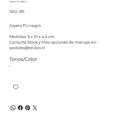
Joyero PU SBE14
SKU
SKU:
B5
B5
Joyero PU negro.
Medidas: 9 x 10 x 4.5 cm.
Consulta Stock y más opciones de marcaje en:
pedidos@reideo.cl
Tonos/Color