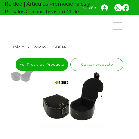
Reideo | Artículos Promocionales y
Iniciar sesión
Regalos Corporativos en Chile
Inicio
/
Joyero PU SBE14
Ver Precio del Producto
Cotizar producto