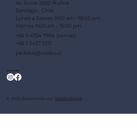
Av. Sucre 2680 Ñuñoa
Santiago - Chile
Lunes a Jueves 9:00 am - 18:00 pm
Viernes 9:00 am - 15:00 pm
+56 9 4754 7994 (ventas)
+56 2 2437 0151
pedidos@reideo.cl
Redes Sociales
© 2025 desarrollado por
Weblerdigital