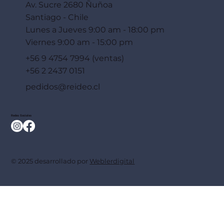
Av. Sucre 2680 Ñuñoa
Santiago - Chile
Lunes a Jueves 9:00 am - 18:00 pm
Viernes 9:00 am - 15:00 pm
+56 9 4754 7994 (ventas)
+56 2 2437 0151
pedidos@reideo.cl
Redes Sociales
© 2025 desarrollado por
Weblerdigital