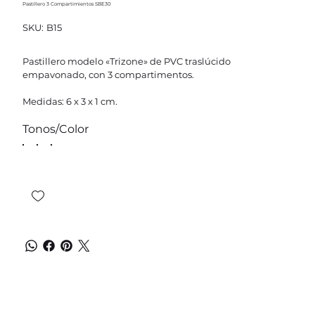
Pastillero 3 Compartimientos SBE30
SKU
SKU:
B15
B15
Pastillero modelo «Trizone» de PVC traslúcido
empavonado, con 3 compartimentos.
Medidas: 6 x 3 x 1 cm.
Tonos/Color