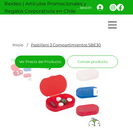
Reideo | Artículos Promocionales y
Iniciar sesión
Regalos Corporativos en Chile
Inicio
/
Pastillero 3 Compartimientos SBE30
Ver Precio del Producto
Cotizar producto