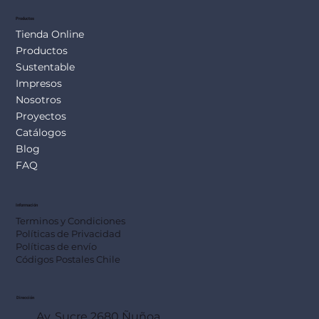
Productos
Tienda Online
Productos
Sustentable
Impresos
Nosotros
Proyectos
Catálogos
Blog
FAQ
Información
Terminos y Condiciones
Políticas de Privacidad
Políticas de envío
Códigos Postales Chile
Dirección
Av. Sucre 2680 Ñuñoa