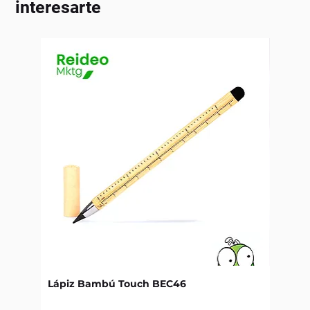
interesarte
Lápiz Bambú Touch BEC46
Libret