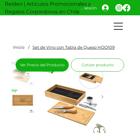
Reideo | Artículos Promocionales y
Iniciar sesión
Regalos Corporativos en Chile
Inicio
/
Set de Vino con Tabla de Queso HOO109
Ver Precio del Producto
Cotizar producto