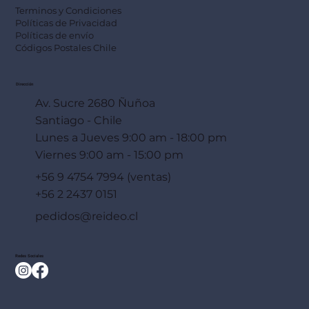
Terminos y Condiciones
Políticas de Privacidad
Políticas de envío
Códigos Postales Chile
Dirección
Av. Sucre 2680 Ñuñoa
Santiago - Chile
Lunes a Jueves 9:00 am - 18:00 pm
Viernes 9:00 am - 15:00 pm
+56 9 4754 7994 (ventas)
+56 2 2437 0151
pedidos@reideo.cl
Redes Sociales