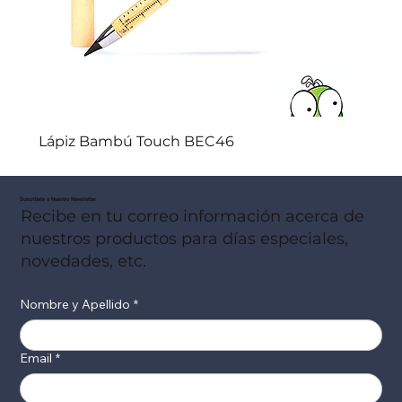
Lápiz Bambú Touch BEC46
Suscribete a Nuestro Newsletter
Recibe en tu correo información acerca de
nuestros productos para días especiales,
novedades, etc.
Nombre y Apellido
*
Email
*