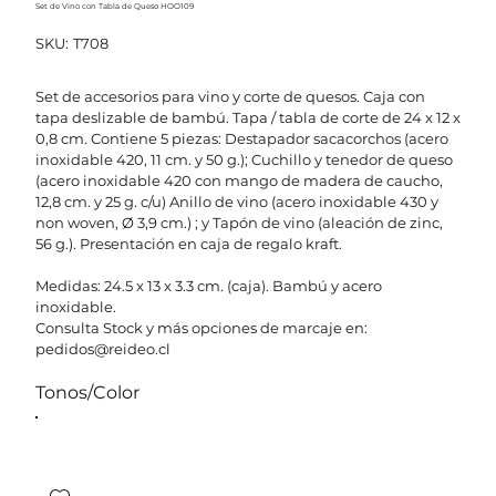
Set de Vino con Tabla de Queso HOO109
SKU
SKU:
T708
T708
Set de accesorios para vino y corte de quesos. Caja con
tapa deslizable de bambú. Tapa / tabla de corte de 24 x 12 x
0,8 cm. Contiene 5 piezas: Destapador sacacorchos (acero
inoxidable 420, 11 cm. y 50 g.); Cuchillo y tenedor de queso
(acero inoxidable 420 con mango de madera de caucho,
12,8 cm. y 25 g. c/u) Anillo de vino (acero inoxidable 430 y
non woven, Ø 3,9 cm.) ; y Tapón de vino (aleación de zinc,
56 g.). Presentación en caja de regalo kraft.
Medidas: 24.5 x 13 x 3.3 cm. (caja). Bambú y acero
inoxidable.
Consulta Stock y más opciones de marcaje en:
pedidos@reideo.cl
Tonos/Color