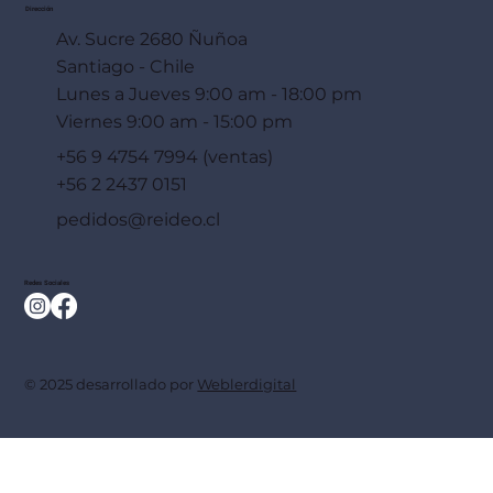
Dirección
Av. Sucre 2680 Ñuñoa
Santiago - Chile
Lunes a Jueves 9:00 am - 18:00 pm
Viernes 9:00 am - 15:00 pm
+56 9 4754 7994 (ventas)
+56 2 2437 0151
pedidos@reideo.cl
Redes Sociales
© 2025 desarrollado por
Weblerdigital