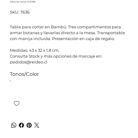
Tabla de Cortar HOO88
SKU
SKU:
T636
T636
Tabla para cortar en Bambú. Tres compartimentos para
armar botanas y llevarlas directo a la mesa. Transportable
con manija incluida. Presentación en caja de regalo.
Medidas: 43 x 32 x 1.8 cm.
Consulta Stock y más opciones de marcaje en:
pedidos@reideo.cl
Tonos/Color