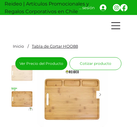
Reideo | Artículos Promocionales y
Iniciar sesión
Regalos Corporativos en Chile
Inicio
/
Tabla de Cortar HOO88
Ver Precio del Producto
Cotizar producto