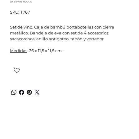
Set de Vino HOO120
SKU
SKU:
T767
T767
Set de vino. Caja de bambú portabotellas con cierre
metálico. Bandeja de eva con set de 4 accesorios:
sacacorchos, anillo antigoteo, tapón y vertedor.
Medidas
: 36 x 11,5 x 11,5 cm.