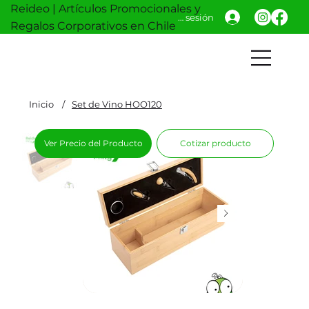
Reideo | Artículos Promocionales y
Iniciar sesión
Regalos Corporativos en Chile
Inicio
/
Set de Vino HOO120
Ver Precio del Producto
Cotizar producto