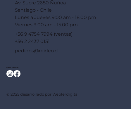
Av. Sucre 2680 Ñuñoa
Santiago - Chile
Lunes a Jueves 9:00 am - 18:00 pm
Viernes 9:00 am - 15:00 pm
+56 9 4754 7994 (ventas)
+56 2 2437 0151
pedidos@reideo.cl
Redes Sociales
© 2025 desarrollado por
Weblerdigital