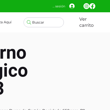
Iniciar sesión
Ver
za Aquí
Buscar
carrito
rno
gico
3