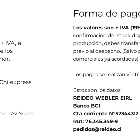
Forma de pag
Los valores son + IVA (19
confirmación del stock dis
 IVA, el
producción, debes transferi
e los
previo al despacho. (Salvo 
har.
comerciales ya acordadas).
Los pagos se realizan vía t
Chilexpress
Estos son los datos:
REIDEO WEBLER EIRL
Banco BCI
iro: Av. Sucre
Cta corriente N°52344312
Rut: 76.345.349-9
pedidos@reideo.cl