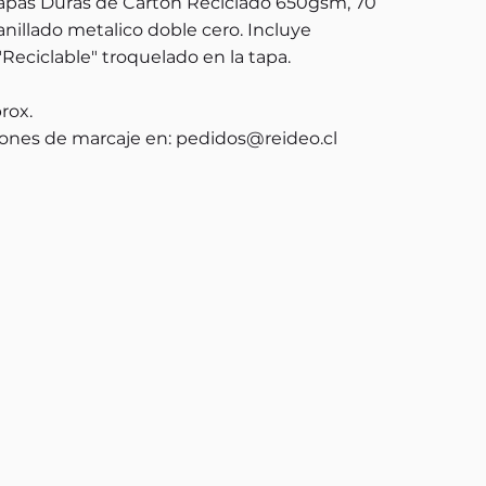
apas Duras de Cartón Reciclado 650gsm, 70
 anillado metalico doble cero. Incluye
"Reciclable" troquelado en la tapa.
prox.
ones de marcaje en:
pedidos@reideo.cl