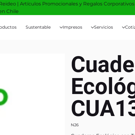
Reideo | Artículos Promocionales y Regalos Corporativos
en Chile
oductos
Sustentable
Impresos
Servicios
Coti
Cuade
Ecoló
CUA1
N26