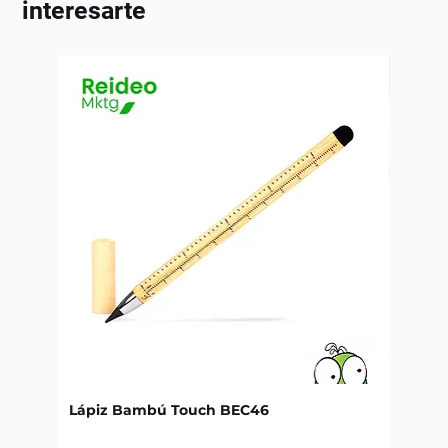
interesarte
Lápiz Bambú Touch BEC46
Libret