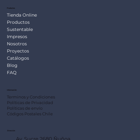
Productos
Tienda Online
Productos
Sustentable
Impresos
Nosotros
Proyectos
Catálogos
Blog
FAQ
Información
Terminos y Condiciones
Políticas de Privacidad
Políticas de envío
Códigos Postales Chile
Dirección
Av. Sucre 2680 Ñuñoa