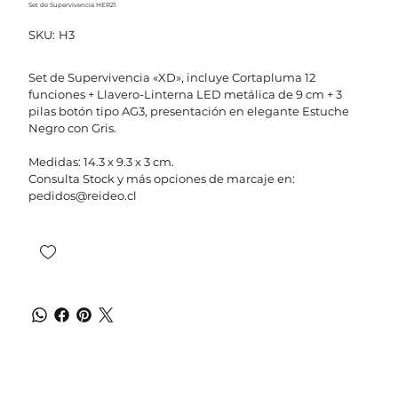
Set de Supervivencia HER21
SKU
SKU:
H3
H3
Set de Supervivencia «XD», incluye Cortapluma 12
funciones + Llavero-Linterna LED metálica de 9 cm + 3
pilas botón tipo AG3, presentación en elegante Estuche
Negro con Gris.
Medidas: 14.3 x 9.3 x 3 cm.
Consulta Stock y más opciones de marcaje en:
pedidos@reideo.cl