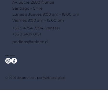
Av. Sucre 2680 Ñuñoa
Santiago - Chile
Lunes a Jueves 9:00 am - 18:00 pm
Viernes 9:00 am - 15:00 pm
+56 9 4754 7994 (ventas)
+56 2 2437 0151
pedidos@reideo.cl
Redes Sociales
© 2025 desarrollado por
Weblerdigital