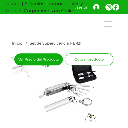
Reideo | Artículos Promocionales y
Iniciar sesión
Regalos Corporativos en Chile
Inicio
/
Set de Supervivencia HER21
Ver Precio del Producto
Cotizar producto