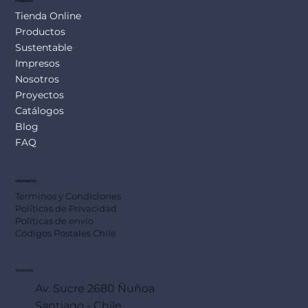
Productos
Tienda Online
Productos
Sustentable
Impresos
Nosotros
Proyectos
Catálogos
Blog
FAQ
Información
Terminos y Condiciones
Políticas de Privacidad
Políticas de envío
Códigos Postales Chile
Dirección
Av. Sucre 2680 Ñuñoa
Santiago - Chile