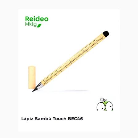
Lápiz Bambú Touch BEC46
Libret