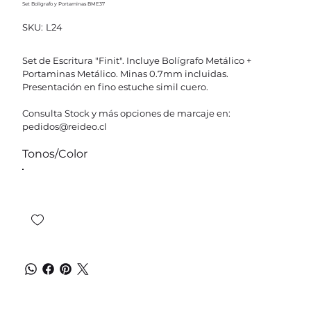
Set Bolígrafo y Portaminas BME37
SKU
SKU:
L24
L24
Set de Escritura "Finit". Incluye Bolígrafo Metálico +
Portaminas Metálico. Minas 0.7mm incluidas.
Presentación en fino estuche simil cuero.
Consulta Stock y más opciones de marcaje en:
pedidos@reideo.cl
Tonos/Color