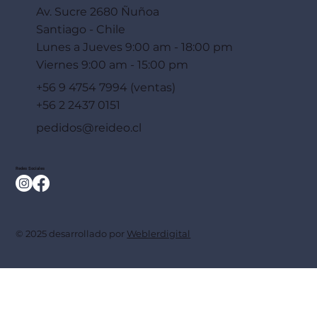
Av. Sucre 2680 Ñuñoa
Santiago - Chile
Lunes a Jueves 9:00 am - 18:00 pm
Viernes 9:00 am - 15:00 pm
+56 9 4754 7994 (ventas)
+56 2 2437 0151
pedidos@reideo.cl
Redes Sociales
© 2025 desarrollado por
Weblerdigital