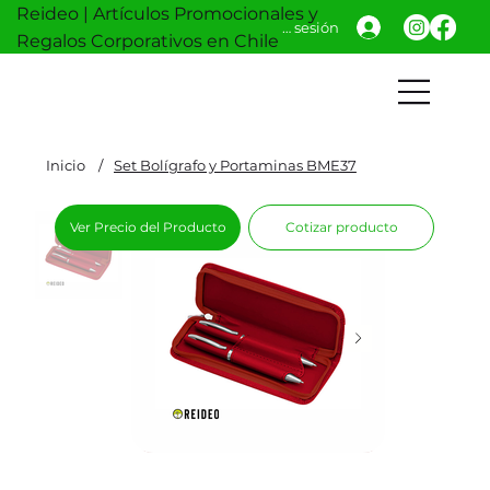
Reideo | Artículos Promocionales y
Iniciar sesión
Regalos Corporativos en Chile
Inicio
/
Set Bolígrafo y Portaminas BME37
Ver Precio del Producto
Cotizar producto