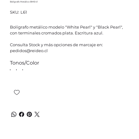
Bolígrafo Metálico BME41
SKU
SKU:
L61
L61
Bolígrafo metálico modelo "White Pearl" y "Black Pearl",
con terminales cromados plata. Escritura azul.
Consulta Stock y más opciones de marcaje en:
pedidos@reideo.cl
Tonos/Color