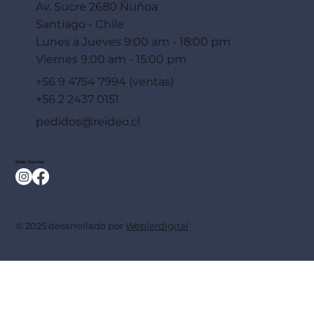
Av. Sucre 2680 Ñuñoa
Santiago - Chile
Lunes a Jueves 9:00 am - 18:00 pm
Viernes 9:00 am - 15:00 pm
+56 9 4754 7994 (ventas)
+56 2 2437 0151
pedidos@reideo.cl
Redes Sociales
© 2025 desarrollado por
Weblerdigital