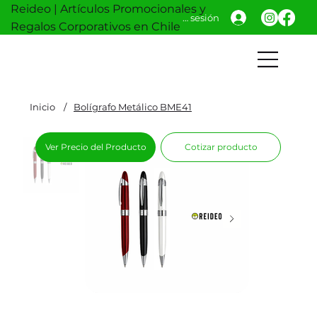
Reideo | Artículos Promocionales y
Iniciar sesión
Regalos Corporativos en Chile
Inicio
/
Bolígrafo Metálico BME41
Ver Precio del Producto
Cotizar producto