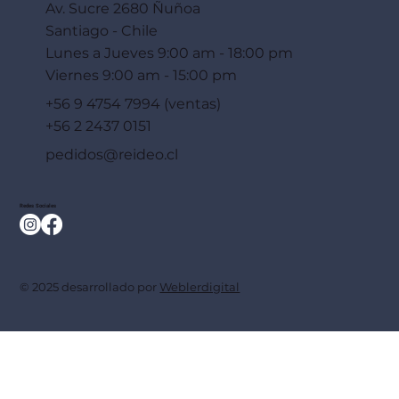
Av. Sucre 2680 Ñuñoa
Santiago - Chile
Lunes a Jueves 9:00 am - 18:00 pm
Viernes 9:00 am - 15:00 pm
+56 9 4754 7994 (ventas)
+56 2 2437 0151
pedidos@reideo.cl
Redes Sociales
© 2025 desarrollado por
Weblerdigital