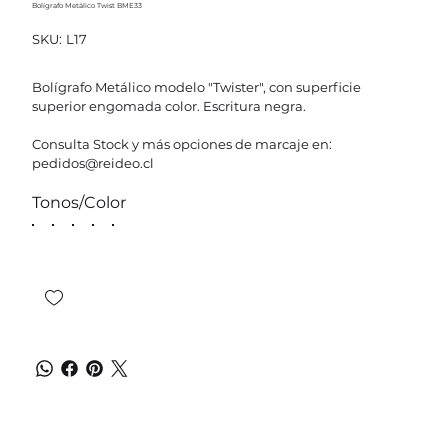
Bolígrafo Metálico Twist BME33
SKU
SKU:
L17
L17
Bolígrafo Metálico modelo "Twister", con superficie
superior engomada color. Escritura negra.
Consulta Stock y más opciones de marcaje en:
pedidos@reideo.cl
Tonos/Color