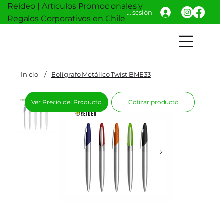
Reideo | Artículos Promocionales y
Iniciar sesión
Regalos Corporativos en Chile
Inicio
/
Bolígrafo Metálico Twist BME33
Ver Precio del Producto
Cotizar producto